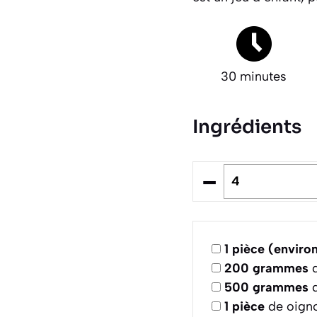
30 minutes
Ingrédients
–
1
pièce (environ
200
grammes
d
500
grammes
d
1
pièce
de oign