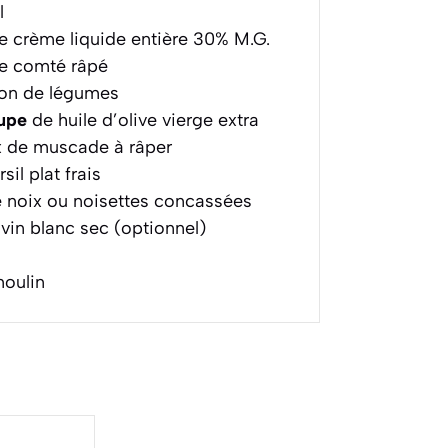
l
 crème liquide entière 30% M.G.
e comté râpé
lon de légumes
oupe
de huile d’olive vierge extra
 de muscade à râper
sil plat frais
 noix ou noisettes concassées
vin blanc sec (optionnel)
moulin