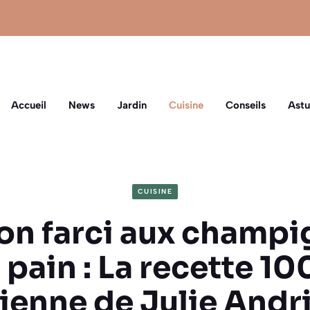
Accueil
News
Jardin
Cuisine
Conseils
Astu
CUISINE
ron farci aux champi
 pain : La recette 1
ienne de Julie Andr