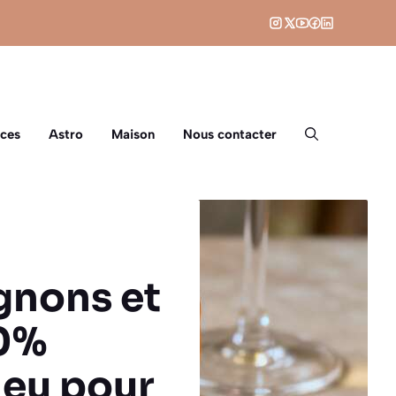
ces
Astro
Maison
Nous contacter
gnons et
00%
ieu pour