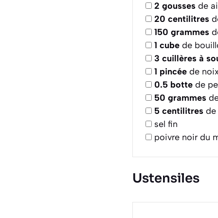
2
gousses
de ai
20
centilitres
de
150
grammes
d
1
cube
de bouil
3
cuillères à s
1
pincée
de noix
0.5
botte
de per
50
grammes
de
5
centilitres
de 
sel fin
poivre noir du 
Ustensiles