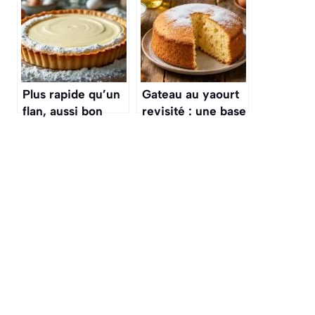
économique,
astuce toute
gourmand plaît à
simple change
toute la famille
tout et étonne vos
invités
Plus rapide qu’un
Gateau au yaourt
flan, aussi bon
revisité : une base
qu’en boulangerie
ultra moelleuse à
: ma tarte
personnaliser
fondante express,
super moelleuse