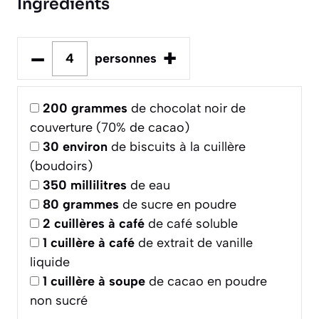
Ingrédients
–
+
personnes
200
grammes
de chocolat noir de
couverture (70% de cacao)
30
environ
de biscuits à la cuillère
(boudoirs)
350
millilitres
de eau
80
grammes
de sucre en poudre
2
cuillères à café
de café soluble
1
cuillère à café
de extrait de vanille
liquide
1
cuillère à soupe
de cacao en poudre
non sucré