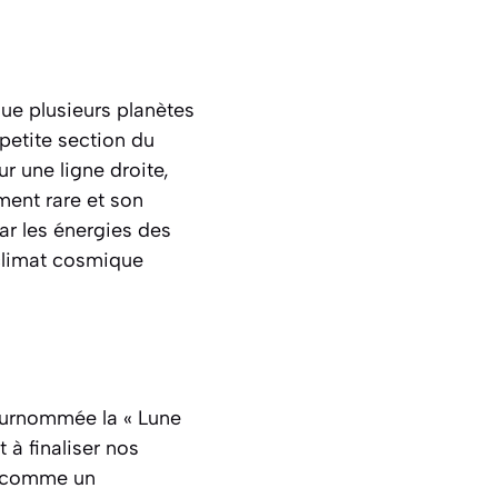
que plusieurs planètes
petite section du
ur une ligne droite,
ment rare et son
ar les énergies des
 climat cosmique
surnommée la « Lune
 à finaliser nos
it comme un